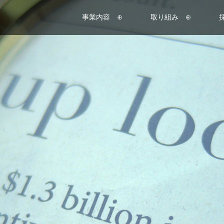
事業内容 ⊕
取り組み ⊕