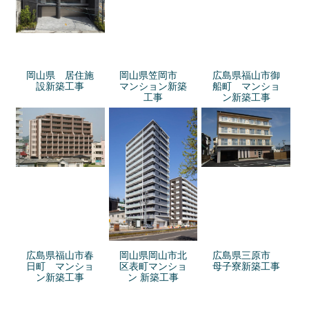
岡山県 居住施
岡山県笠岡市
広島県福山市御
設新築工事
マンション新築
船町 マンショ
工事
ン新築工事
広島県福山市春
岡山県岡山市北
広島県三原市
日町 マンショ
区表町マンショ
母子寮新築工事
ン新築工事
ン 新築工事